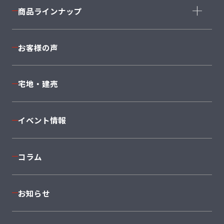
コンセプト
商品ラインナップ
家づくりストーリー
コーディネート
商品ラインナップ一覧
お客様の声
安心の住まい・保証
完全自由設計
構造・設備
Cuvi
Mode
宅地・建売
返済シミュレーション
JAPONE
NEXT II
着工棟数No1
Sky
PROVENCE
イベント情報
I'ms＋1
Twin
anew
コラム
セミオーダーSMART SELECTION 50
平屋
South
お知らせ
East
West
North
大型