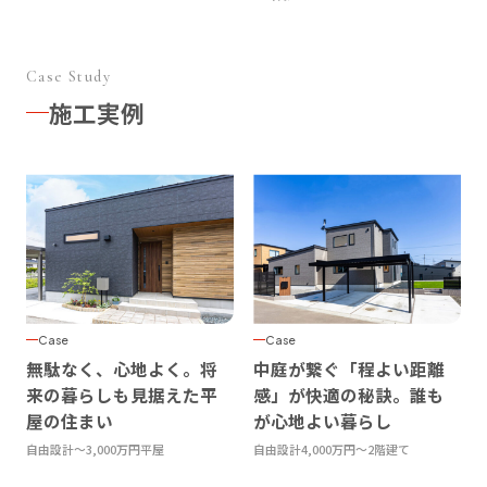
Case Study
施工実例
Case
Case
無駄なく、心地よく。将
中庭が繋ぐ「程よい距離
来の暮らしも見据えた平
感」が快適の秘訣。誰も
屋の住まい
が心地よい暮らし
自由設計
〜3,000万円
平屋
自由設計
4,000万円〜
2階建て