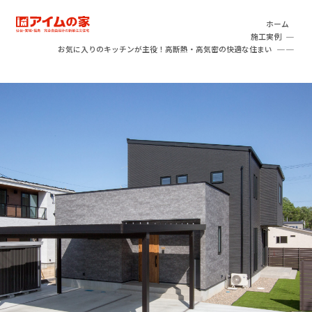
本文へ移動
アイムの家
ホーム
施工実例
お気に入りのキッチンが主役！高断熱・高気密の快適な住まい