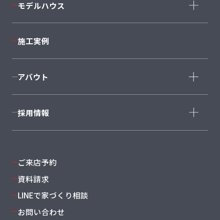
モデルハウス
Style+Home
モデルハウス一覧
＋AXIE
施工実例
BeCA
仙台泉店
利府店
CRAFT COURT
南仙台店
大河原店
アバウト
石巻店
福島店
会社概要
採用情報
スタッフ紹介
沿革・グループ概要
新卒採用
よくある質問
キャリア採用
ご来店予約
資料請求
LINEで家づくり相談
お問い合わせ