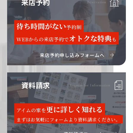
来店予約
Reservation
待ち時間がない
予約制
オトクな特典
WEBからの来店予約で
も
来店予約申し込みフォームへ
資料請求
Request for Information
更に詳しく知れる
アイムの家を
まずはお気軽にフォームより資料請求ください。