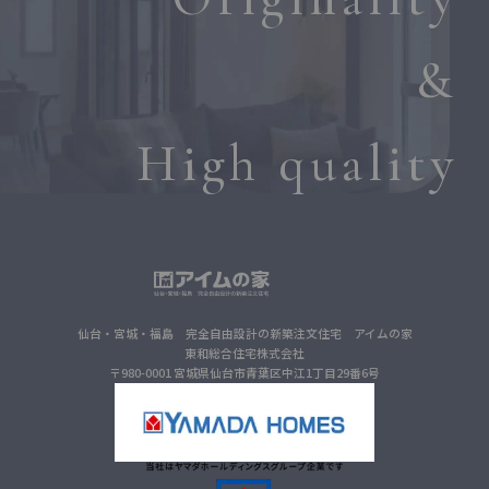
&
High quality
仙台・宮城・福島 完全自由設計の新築注文住宅 アイムの家
東和総合住宅株式会社
〒980-0001 宮城県仙台市青葉区中江1丁目29番6号