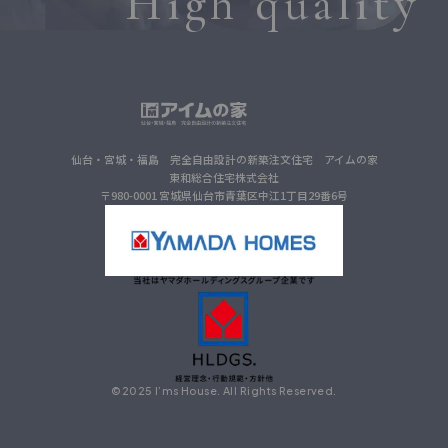
High quality
仙台・宮城・福島 完全自由設計の新築注文住宅 アイムの家
東和総合住宅株式会社
〒980-0001 宮城県仙台市青葉区中江1丁目29番6号
©2025 I’ms House. All Rights Reserved.