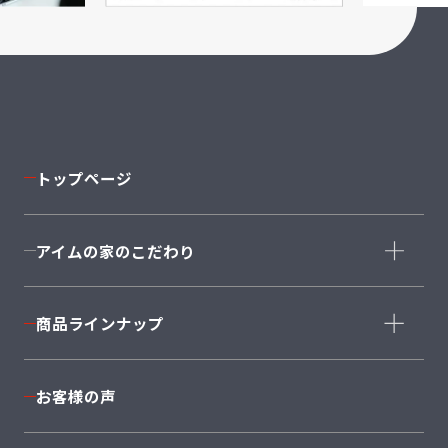
トップページ
アイムの家のこだわり
コンセプト
商品ラインナップ
家づくりストーリー
コーディネート
商品ラインナップ一覧
お客様の声
安心の住まい・保証
完全自由設計
構造・設備