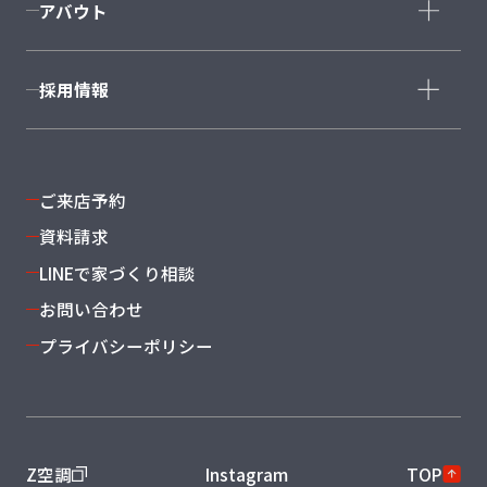
アバウト
石巻店
福島店
会社概要
採用情報
スタッフ紹介
沿革・グループ概要
新卒採用
よくある質問
キャリア採用
ご来店予約
資料請求
LINEで家づくり相談
お問い合わせ
プライバシーポリシー
Z空調
Instagram
TOP