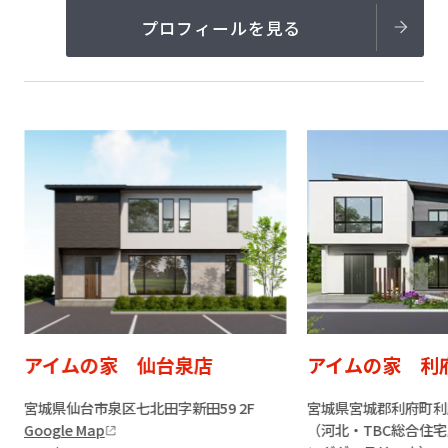
プロフィールを見る
アイムの家 利府店
アイムの家 南
宮城県宮城郡利府町利府字八幡崎前45
宮城県仙台市太白区柳生
（河北・TBC総合住宅展示場利府ハウジ
Google Map