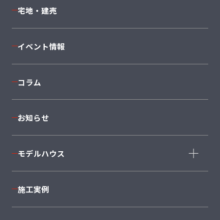
Cuvi
Mode
宅地・建売
返済シミュレーション
JAPONE
NEXT II
着工棟数No1
Sky
PROVENCE
イベント情報
I'ms＋1
Twin
anew
コラム
セミオーダーSMART SELECTION 50
平屋
South
お知らせ
East
West
North
大型
モデルハウス
Style+Home
モデルハウス一覧
＋AXIE
施工実例
BeCA
仙台泉店
利府店
CRAFT COURT
南仙台店
大河原店