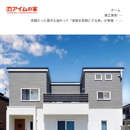
本文へ移動
アイムの家
ホーム
施工実例
念願だった愛犬も加わって「家族を笑顔にする家」が実現