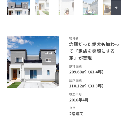
物件名
念願だった愛犬も加わっ
て「家族を笑顔にする
家」が実現
敷地面積
209.68㎡（63.4坪）
延床面積
110.12㎡（33.3坪）
竣工年月
2018年4月
タグ
2階建て