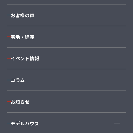
コーディネート
商品ラインナップ一覧
お客様の声
安心の住まい・保証
完全自由設計
構造・設備
Cuvi
Mode
宅地・建売
返済シミュレーション
JAPONE
NEXT II
着工棟数No1
Sky
PROVENCE
イベント情報
I'ms＋1
Twin
anew
コラム
セミオーダーSMART SELECTION 50
平屋
South
お知らせ
East
West
North
大型
モデルハウス
Style+Home