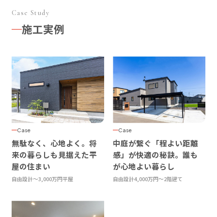
Case Study
施工実例
Case
Case
無駄なく、心地よく。将
中庭が繋ぐ「程よい距離
来の暮らしも見据えた平
感」が快適の秘訣。誰も
屋の住まい
が心地よい暮らし
自由設計
〜3,000万円
平屋
自由設計
4,000万円〜
2階建て