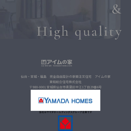
&
High quality
仙台・宮城・福島 完全自由設計の新築注文住宅 アイムの家
東和総合住宅株式会社
〒980-0001 宮城県仙台市青葉区中江1丁目29番6号