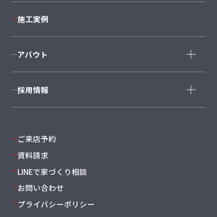
モデルハウス一覧
＋AXIE
施工実例
BeCA
仙台泉店
利府店
CRAFT COURT
南仙台店
大河原店
アバウト
石巻店
福島店
会社概要
採用情報
スタッフ紹介
沿革・グループ概要
新卒採用
よくある質問
キャリア採用
ご来店予約
資料請求
LINEで家づくり相談
お問い合わせ
プライバシーポリシー