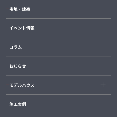
構造・設備
Cuvi
Mode
宅地・建売
返済シミュレーション
JAPONE
NEXT II
着工棟数No1
Sky
PROVENCE
イベント情報
I'ms＋1
Twin
anew
コラム
セミオーダーSMART SELECTION 50
平屋
South
お知らせ
East
West
North
大型
モデルハウス
Style+Home
モデルハウス一覧
＋AXIE
施工実例
BeCA
仙台泉店
利府店