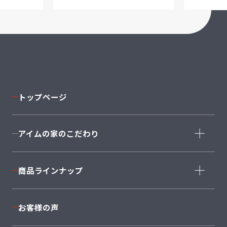
トップページ
アイムの家のこだわり
コンセプト
商品ラインナップ
家づくりストーリー
コーディネート
商品ラインナップ一覧
お客様の声
安心の住まい・保証
完全自由設計