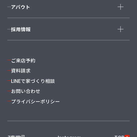
CRAFT COURT
南仙台店
大河原店
アバウト
石巻店
福島店
会社概要
採用情報
スタッフ紹介
沿革・グループ概要
新卒採用
よくある質問
キャリア採用
ご来店予約
資料請求
LINEで家づくり相談
お問い合わせ
プライバシーポリシー