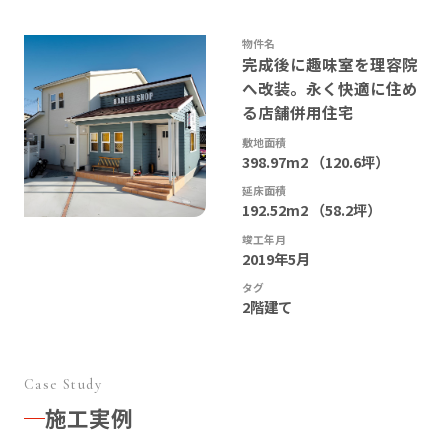
物件名
完成後に趣味室を理容院
へ改装。永く快適に住め
る店舗併用住宅
敷地面積
398.97m2 （120.6坪）
延床面積
192.52m2 （58.2坪）
竣工年月
2019年5月
タグ
2階建て
Case Study
施工実例