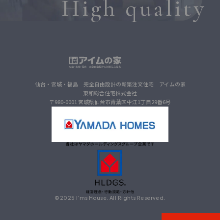
High quality
仙台・宮城・福島 完全自由設計の新築注文住宅 アイムの家
東和総合住宅株式会社
〒980-0001 宮城県仙台市青葉区中江1丁目29番6号
©2025 I’ms House. All Rights Reserved.