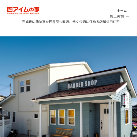
本文へ移動
アイムの家
ホーム
施工実例
完成後に趣味室を理容院へ改装。永く快適に住める店舗併用住宅