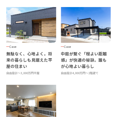
Case
Case
無駄なく、心地よく。将
中庭が繋ぐ「程よい距離
来の暮らしも見据えた平
感」が快適の秘訣。誰も
屋の住まい
が心地よい暮らし
自由設計
〜3,000万円
平屋
自由設計
4,000万円〜
2階建て