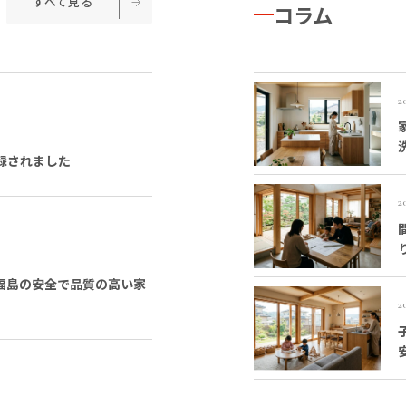
すべて見る
コラム
2
録されました
2
・福島の安全で品質の高い家
2