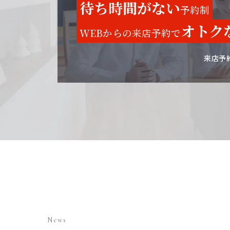
待ち時間がない
予約制
オトク
WEBからの来店予約で
来店予
News