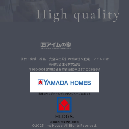
High quality
仙台・宮城・福島 完全自由設計の新築注文住宅 アイムの家
東和総合住宅株式会社
〒980-0001 宮城県仙台市青葉区中江1丁目29番6号
©2025 I’ms House. All Rights Reserved.