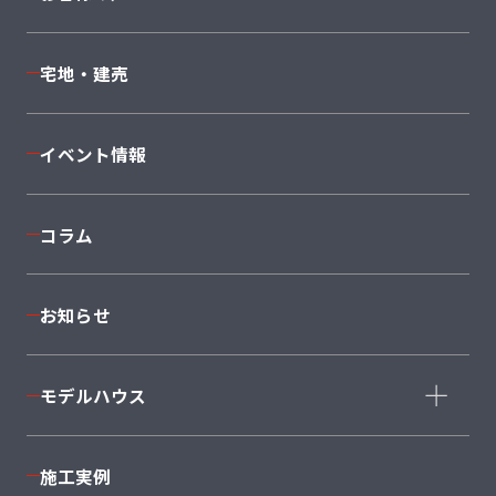
安心の住まい・保証
完全自由設計
構造・設備
Cuvi
Mode
宅地・建売
返済シミュレーション
JAPONE
NEXT II
着工棟数No1
Sky
PROVENCE
イベント情報
I'ms＋1
Twin
anew
コラム
セミオーダーSMART SELECTION 50
平屋
South
お知らせ
East
West
North
大型
モデルハウス
Style+Home
モデルハウス一覧
＋AXIE
施工実例
BeCA