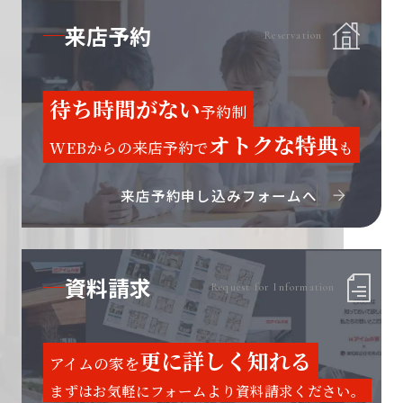
来店予約
Reservation
待ち時間がない
予約制
オトクな特典
WEBからの来店予約で
も
来店予約申し込みフォームへ
資料請求
Request for Information
更に詳しく知れる
アイムの家を
まずはお気軽にフォームより資料請求ください。