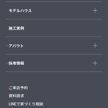
North
大型
モデルハウス
Style+Home
モデルハウス一覧
＋AXIE
施工実例
BeCA
仙台泉店
利府店
CRAFT COURT
南仙台店
大河原店
アバウト
石巻店
福島店
会社概要
採用情報
スタッフ紹介
沿革・グループ概要
新卒採用
よくある質問
キャリア採用
ご来店予約
資料請求
LINEで家づくり相談