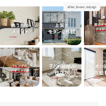
@im_house_miyagi