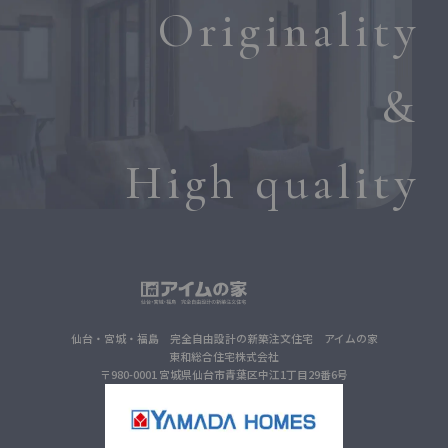
Originality
&
High quality
仙台・宮城・福島 完全自由設計の新築注文住宅 アイムの家
東和総合住宅株式会社
〒980-0001 宮城県仙台市青葉区中江1丁目29番6号