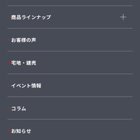
コンセプト
商品ラインナップ
家づくりストーリー
コーディネート
商品ラインナップ一覧
お客様の声
安心の住まい・保証
完全自由設計
構造・設備
Cuvi
Mode
宅地・建売
返済シミュレーション
JAPONE
NEXT II
着工棟数No1
Sky
PROVENCE
イベント情報
I'ms＋1
Twin
anew
コラム
セミオーダーSMART SELECTION 50
平屋
South
お知らせ
East
West