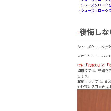
・
シューズクローク
・
シューズクローク
後悔しな
シューズクロークを
後からリフォームで
特に「間取り」と「
間取り
では、動線を
しょう。
収納
については、靴
を快適に活用できま