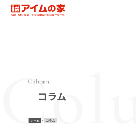
本文へ移動
アイムの家
Column
コラム
ホーム
コラム