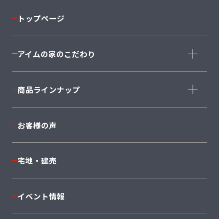
トップページ
アイムの家のこだわり
コンセプト
商品ラインナップ
家づくりストーリー
コーディネート
商品ラインナップ一覧
お客様の声
安心の住まい・保証
完全自由設計
構造・設備
Cuvi
Mode
宅地・建売
返済シミュレーション
JAPONE
NEXT II
着工棟数No1
Sky
PROVENCE
イベント情報
I'ms＋1
Twin