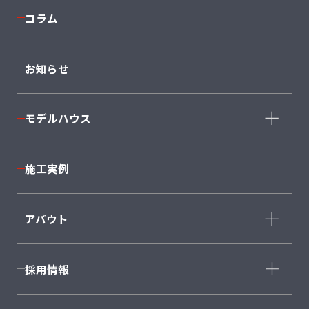
anew
コラム
セミオーダーSMART SELECTION 50
平屋
South
お知らせ
East
West
North
大型
モデルハウス
Style+Home
モデルハウス一覧
＋AXIE
施工実例
BeCA
仙台泉店
利府店
CRAFT COURT
南仙台店
大河原店
アバウト
石巻店
福島店
会社概要
採用情報
スタッフ紹介
沿革・グループ概要
新卒採用