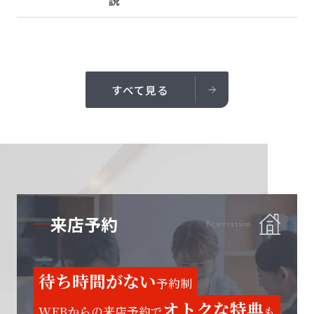
説
すべて見る
来店予約
Reservation
待ち時間がない
予約制
オトクな特典
WEBからの来店予約で
も