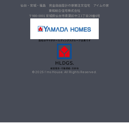
仙台・宮城・福島 完全自由設計の新築注文住宅 アイムの家
東和総合住宅株式会社
〒980-0001 宮城県仙台市青葉区中江1丁目29番6号
©2025 I’ms House. All Rights Reserved.